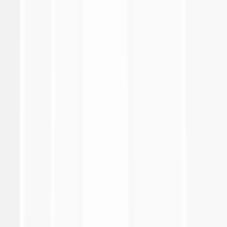
Radio TV
Documenti
Cerca
search
search