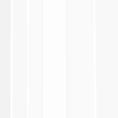
Serie A Enilive
Coppa Italia Frecciarossa
EA Sports FC Supercup
Primavera 1
Coppa Italia Primavera
Supercoppa Primavera
Lega Calcio
Made in Italy
Fantacalcio
Responsabilità sociale
Heritage