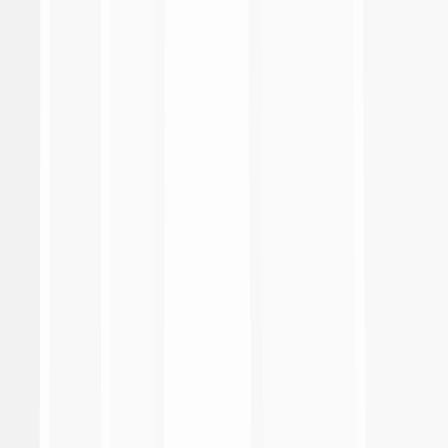
Serie A Enilive
Coppa Italia Frecciarossa
EA Sports FC Supercup
Primavera 1
Coppa Italia Primavera
Supercoppa Primavera
Lega Calcio
Made in Italy
Fantacalcio
Responsabilità sociale
Heritage