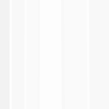
Radio TV
Documenti
Cerca
search
search