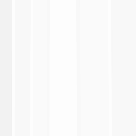
Radio TV
Documenti
Cerca
search
search