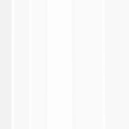
Serie A Enilive
Coppa Italia Frecciarossa
EA Sports FC Supercup
Primavera 1
Coppa Italia Primavera
Supercoppa Primavera
Lega Calcio
Made in Italy
Fantacalcio
Responsabilità sociale
Heritage